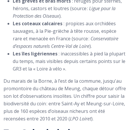
Les grèves et bras morts
: refuges pour sternes,
hérons, castors et loutres (source :
Ligue pour la
Protection des Oiseaux
).
Les coteaux calcaires
: propices aux orchidées
sauvages, à la Pie-grièche à tête rousse, espèce
rare et menacée en France (source :
Conservatoire
d’espaces naturels Centre-Val de Loire
).
Les îles ligériennes
: inaccessibles à pied la plupart
du temps, mais visibles depuis certains points sur le
GR3 et la « Loire à vélo ».
Du marais de la Borne, à l’est de la commune, jusqu'au
promontoire du château de Meung, chaque détour offre
son lot d’observations insolites. Un chiffre pour saisir la
biodiversité du coin : entre Saint-Ay et Meung-sur-Loire,
plus de 160 espèces d’oiseaux nicheurs ont été
recensées entre 2010 et 2020 (
LPO Loiret
).