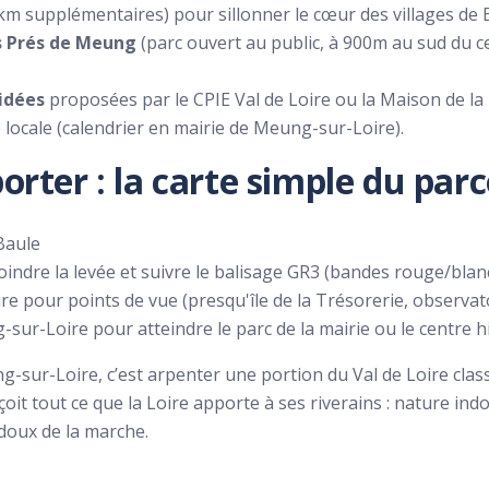
km supplémentaires) pour sillonner le cœur des villages de 
s Prés de Meung
(parc ouvert au public, à 900m au sud du c
idées
proposées par le CPIE Val de Loire ou la Maison de la 
e locale (calendrier en mairie de Meung-sur-Loire).
orter : la carte simple du parc
 Baule
oindre la levée et suivre le balisage GR3 (bandes rouge/blan
ire pour points de vue (presqu'île de la Trésorerie, observat
sur-Loire pour atteindre le parc de la mairie ou le centre h
-sur-Loire, c’est arpenter une portion du Val de Loire cla
it tout ce que la Loire apporte à ses riverains : nature ind
doux de la marche.