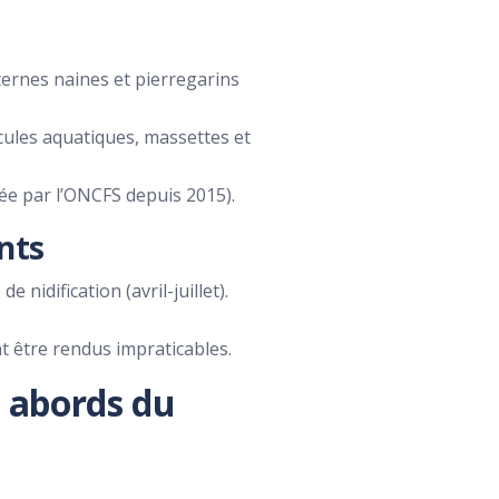
ternes naines et pierregarins
ncules aquatiques, massettes et
ée par l’ONCFS depuis 2015).
nts
 nidification (avril-juillet).
t être rendus impraticables.
x abords du