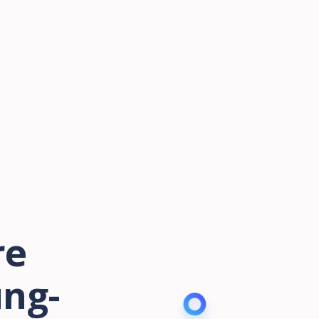
re
ung-