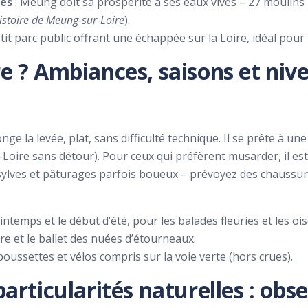
ves
: Meung doit sa prospérité à ses eaux vives – 27 moulins 
istoire de Meung-sur-Loire
).
etit parc public offrant une échappée sur la Loire, idéal pour
re ? Ambiances, saisons et niv
nge la levée, plat, sans difficulté technique. Il se prête à u
oire sans détour). Pour ceux qui préfèrent musarder, il est
sylves et pâturages parfois boueux – prévoyez des chaussur
rintemps et le début d’été, pour les balades fleuries et les 
ère et le ballet des nuées d’étourneaux.
 poussettes et vélos compris sur la voie verte (hors crues).
particularités naturelles : obse