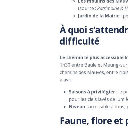
Les moulins des Mau
(source :
Patrimoine & H
Jardin de la Mairie
: p
À quoi s’attend
difficulté
Le chemin le plus accessible
lo
1h30 entre Baule et Meung-sur-L
chemins des Mauves, entre ripi
à avril.
Saisons à privilégier
: le p
pour les ciels lavés de lumi
Niveau
: accessible à tous,
Faune, flore et 