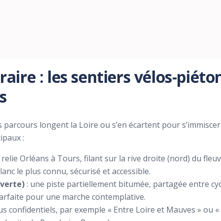
raire : les sentiers vélos-piéton
s
 parcours longent la Loire ou s’en écartent pour s’immisce
cipaux :
il relie Orléans à Tours, filant sur la rive droite (nord) du fleu
blanc le plus connu, sécurisé et accessible.
 verte)
: une piste partiellement bitumée, partagée entre cycl
parfaite pour une marche contemplative.
plus confidentiels, par exemple « Entre Loire et Mauves » ou 