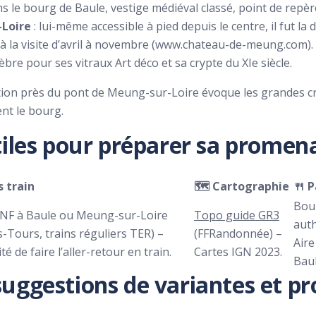
s le bourg de Baule, vestige médiéval classé, point de repè
-Loire
: lui-même accessible à pied depuis le centre, il fut l
à la visite d’avril à novembre (www.chateau-de-meung.com).
lèbre pour ses vitraux Art déco et sa crypte du XIe siècle.
ion près du pont de Meung-sur-Loire évoque les grandes cru
nt le bourg.
iles pour préparer sa promen
s train
🗺️ Cartographie
🍴 
Boul
NF à Baule ou Meung-sur-Loire
Topo guide GR3
auth
-Tours, trains réguliers TER) –
(FFRandonnée) –
Aire
ité de faire l’aller-retour en train.
Cartes IGN 2023.
Baul
: suggestions de variantes et 