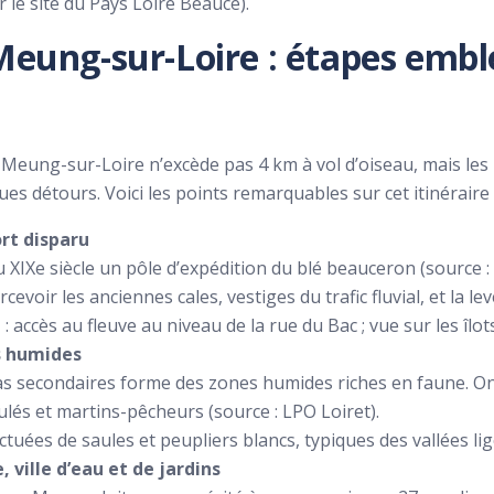
 le site du Pays Loire Beauce).
Meung-sur-Loire : étapes emb
 Meung-sur-Loire n’excède pas 4 km à vol d’oiseau, mais les
s détours. Voici les points remarquables sur cet itinéraire au
ort disparu
u XIXe siècle un pôle d’expédition du blé beauceron (source :
evoir les anciennes cales, vestiges du trafic fluvial, et la lev
e
: accès au fleuve au niveau de la rue du Bac ; vue sur les îlot
s humides
as secondaires forme des zones humides riches en faune. On
lés et martins-pêcheurs (source : LPO Loiret).
ctuées de saules et peupliers blancs, typiques des vallées li
 ville d’eau et de jardins