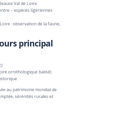
Beauce Val de Loire.
entre – espèces ligériennes
Loire : observation de la faune,
ours principal
c)
oire ornithologique balisé)
istorique
ssée au patrimoine mondial de
omptée, sérénités rurales et