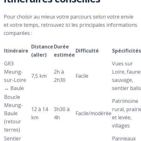
Pour choisir au mieux votre parcours selon votre envie
et votre temps, retrouvez ici les principales informations
comparées :
Distance
Durée
Itinéraire
Difficulté
Spécificités
(aller)
estimée
GR3
Vues sur
Meung-
2h à
Loire, faune
7,5 km
Facile
sur-Loire
2h30
sauvage,
↔ Baule
sentier bali
Boucle
Patrimoine
Meung-
12 à 14
3h30 à
rural, prairi
Baule
Facile/modérée
km
4h
et levée,
(retour
villages
terres)
Sentier
Panneaux