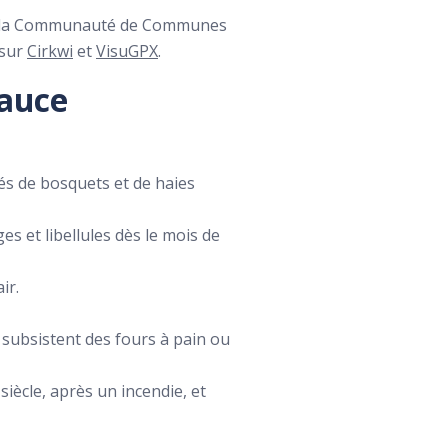
e et la Communauté de Communes
 sur
Cirkwi
et
VisuGPX
.
eauce
és de bosquets et de haies
s et libellules dès le mois de
ir.
ù subsistent des fours à pain ou
 siècle, après un incendie, et