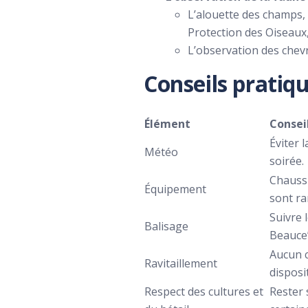
L’alouette des champs, 
Protection des Oiseaux,
L’observation des chevr
Conseils prati
Élément
Consei
Éviter 
Météo
soirée.
Chaussu
Équipement
sont r
Suivre 
Balisage
Beauce”
Aucun c
Ravitaillement
disposi
Respect des cultures et
Rester 