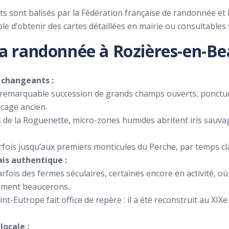
cuits sont balisés par la Fédération française de randonné
ible d’obtenir des cartes détaillées en mairie ou consultables
 la randonnée à Rozières-en-B
 changeants :
e remarquable succession de grands champs ouverts, ponctu
bocage ancien.
s de la Roguenette, micro-zones humides abritent iris sauvage
parfois jusqu’aux premiers monticules du Perche, par temps cla
is authentique :
arfois des fermes séculaires, certaines encore en activité, o
uement beaucerons.
int-Eutrope fait office de repère : il a été reconstruit au XIXe
locale :