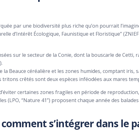
uée par une biodiversité plus riche qu’on pourrait l’imagi
relle d’Intérêt Écologique, Faunistique et Floristique” (ZNI
sées sur le secteur de la Conie, dont la bouscarle de Cetti, 
).
e la Beauce céréalière et les zones humides, comptant iris, sa
es tritons crêtés sont deux espèces inféodées aux mares temp
 d’éviter certaines zones fragiles en période de reproducti
ocales (LPO, “Nature 41”) proposent chaque année des balad
 comment s’intégrer dans le p