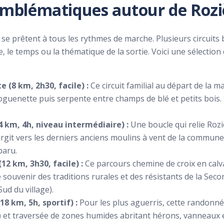
 emblématiques autour de Roz
 se prêtent à tous les rythmes de marche. Plusieurs circuits
, le temps ou la thématique de la sortie. Voici une sélection
 (8 km, 2h30, facile) :
Ce circuit familial au départ de la ma
Roguenette puis serpente entre champs de blé et petits bois.
4 km, 4h, niveau intermédiaire) :
Une boucle qui relie Roz
argit vers les derniers anciens moulins à vent de la commun
paru.
2 km, 3h30, facile) :
Ce parcours chemine de croix en calvai
le souvenir des traditions rurales et des résistants de la Se
ud du village).
8 km, 5h, sportif) :
Pour les plus aguerris, cette randonnée
 et traversée de zones humides abritant hérons, vanneaux et