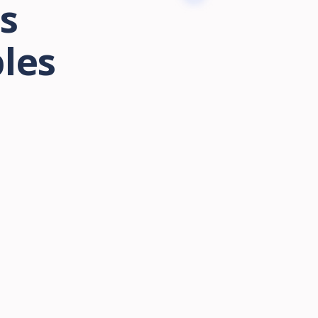
es
bles