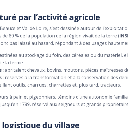
uré par l’activité agricole
auce et Val de Loire, s’est dessinée autour de l’exploitation
s de 80 % de la population de la région vivait de la terre (
INS
 donc pas laissé au hasard, répondant à des usages hautemen
estinées au stockage du foin, des céréales ou du matériel, e
de la ferme.
s
: abritaient chevaux, bovins, moutons, pièces maîtresses de 
s
: réservés à la transformation et à la conservation des den
eillant outils, charrues, charrettes et, plus tard, tracteurs.
 fours à pain et pigeonniers, témoins d’une autonomie familia
t, jusqu’en 1789, réservé aux seigneurs et grands propriétair
logistique du village