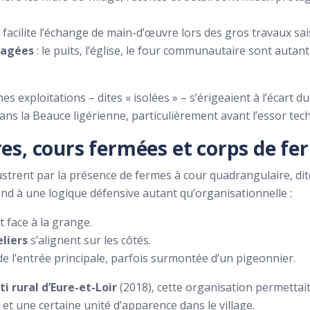
é facilite l’échange de main-d’œuvre lors des gros travaux sa
tagées
: le puits, l’église, le four communautaire sont auta
s exploitations – dites « isolées » – s’érigeaient à l’écart d
ans la Beauce ligérienne, particulièrement avant l’essor tech
res, cours fermées et corps de f
llustrent par la présence de fermes à cour quadrangulaire, di
pond à une logique défensive autant qu’organisationnelle :
t face à la grange.
eliers
s’alignent sur les côtés.
l’entrée principale, parfois surmontée d’un pigeonnier.
i rural d’Eure-et-Loir
(2018), cette organisation permettait 
 et une certaine unité d’apparence dans le village.