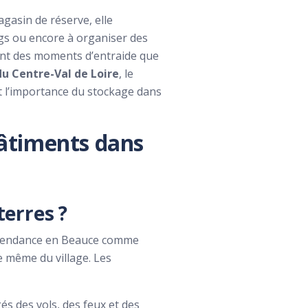
gasin de réserve, elle
ngs ou encore à organiser des
utant des moments d’entraide que
du Centre-Val de Loire
, le
t l’importance du stockage dans
bâtiments dans
terres ?
 la tendance en Beauce comme
e même du village. Les
gés des vols, des feux et des