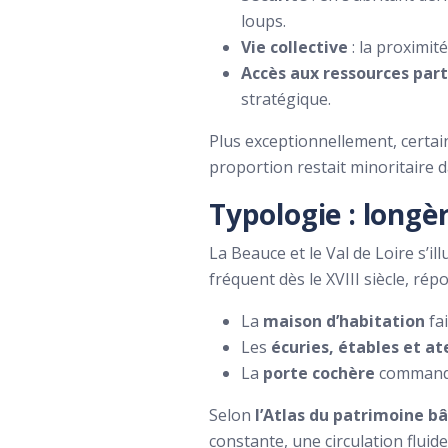
loups.
Vie collective
: la proximit
Accès aux ressources par
stratégique.
Plus exceptionnellement, certaine
proportion restait minoritaire d
Typologie : longè
La Beauce et le Val de Loire s’i
fréquent dès le XVIII siècle, ré
La
maison d’habitation
fai
Les
écuries, étables et at
La
porte cochère
commande 
Selon
l’Atlas du patrimoine bât
constante, une circulation fluide