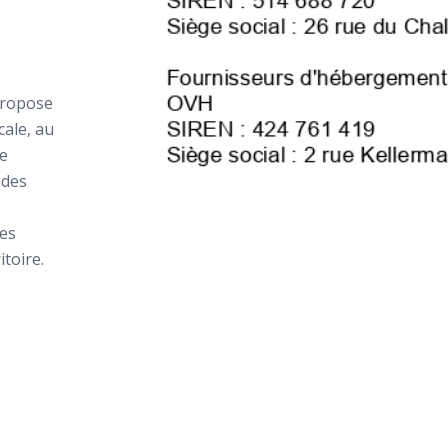
propose
cale, au
de
 des
les
itoire.