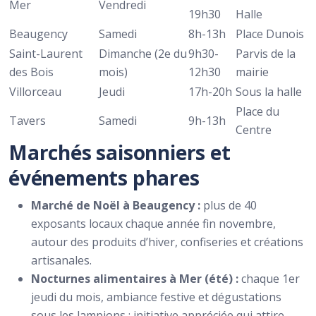
Mer
Vendredi
19h30
Halle
Beaugency
Samedi
8h-13h
Place Dunois
Saint-Laurent
Dimanche (2e du
9h30-
Parvis de la
des Bois
mois)
12h30
mairie
Villorceau
Jeudi
17h-20h
Sous la halle
Place du
Tavers
Samedi
9h-13h
Centre
Marchés saisonniers et
événements phares
Marché de Noël à Beaugency :
plus de 40
exposants locaux chaque année fin novembre,
autour des produits d’hiver, confiseries et créations
artisanales.
Nocturnes alimentaires à Mer (été) :
chaque 1er
jeudi du mois, ambiance festive et dégustations
sous les lampions ; initiative appréciée qui attire